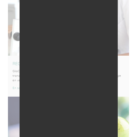
RECHERCHE
GlioCure offre une solution translationnelle complète permettant de
transformer des molécules d'intérêt dans le domaine de la neuro-oncologie
en véritables candidats-médicaments.
En savoir plus