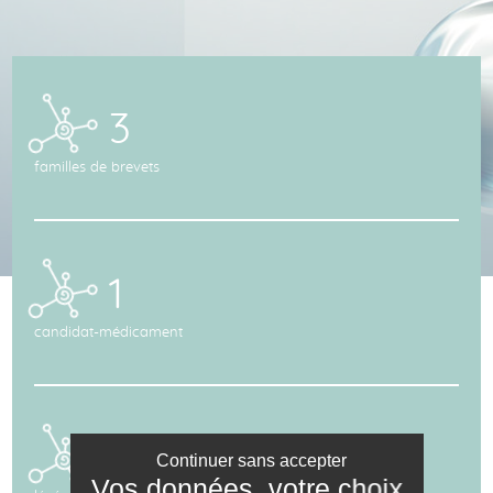
3
familles de
brevets
1
candidat-médicament
2745518€
Continuer sans accepter