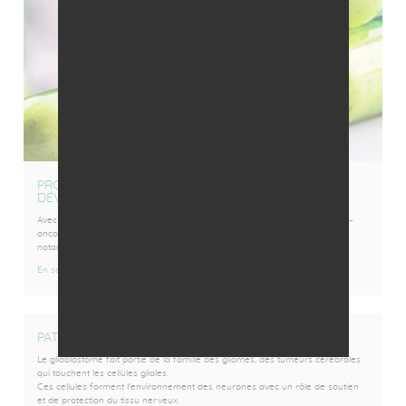
PRODUITS EN
DÉVELOPPEMENT
Avec GC01, son permier actif, GlioCure cible plusieurs indications en neuro-
oncologie pour lesquelles les besoins médicaux sont très importants, et
notamment les différentes formes de glioblastome.
En savoir plus
PATIENTS ET FAMILLE
Le glioblastome fait partie de la famille des gliomes, des tumeurs cérébrales
qui touchent les cellules gliales.
Ces cellules forment l'environnement des neurones avec un rôle de soutien
et de protection du tissu nerveux.