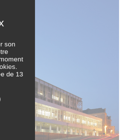
er son
tre
t moment
okies.
ée de 13