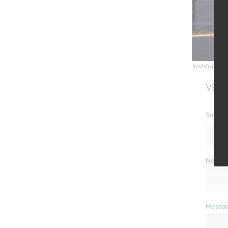
Institut de
VEUI
Sujet
Nom
*
Messa