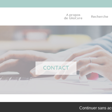
A propos
Recherche
de GlioCure
CONTACT
Continuer sans ac