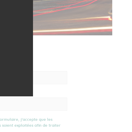
CTER
ormulaire, j'accepte que les
s soient exploitées afin de traiter