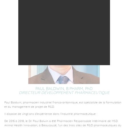
PAUL BALDWIN, B.PHARM,
PhD
DIRECTEUR DÉVELOPPEMENT PHARMACEUTIQUE
Paul Baldwin, pharmacien industriel franco-britannique, est spécialiste de la formulation
et du management de projet de R&D.
Il dispose de vingt ans d’expérience dans l’industrie pharmaceutique :
De 2016 à 2018, le Dr. Paul Balwin a été Pharmacien Responsable Intérimaire de MSD
Animal Health Innovation, à Beaucouzé, l’un des trois sites de R&D pharmaceutiques du