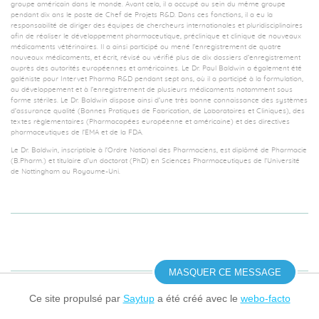
groupe américain dans le monde. Avant cela, il a occupé au sein du même groupe
pendant dix ans le poste de Chef de Projets R&D. Dans ces fonctions, il a eu la
responsabilité de diriger des équipes de chercheurs internationales et pluridisciplinaires
afin de réaliser le développement pharmaceutique, préclinique et clinique de nouveaux
médicaments vétérinaires. Il a ainsi participé ou mené l’enregistrement de quatre
nouveaux médicaments, et écrit, révisé ou vérifié plus de dix dossiers d’enregistrement
auprès des autorités européennes et américaines. Le Dr. Paul Baldwin a également été
galéniste pour Intervet Pharma R&D pendant sept ans, où il a participé à la formulation,
au développement et à l’enregistrement de plusieurs médicaments notamment sous
forme stériles. Le Dr. Baldwin dispose ainsi d’une très bonne connaissance des systèmes
d’assurance qualité (Bonnes Pratiques de Fabrication, de Laboratoires et Cliniques), des
textes règlementaires (Pharmacopées européenne et américaine) et des directives
pharmaceutiques de l’EMA et de la FDA.
Le Dr. Baldwin, inscriptible à l’Ordre National des Pharmaciens, est diplômé de Pharmacie
(B.Pharm.) et titulaire d’un doctorat (PhD) en Sciences Pharmaceutiques de l’Université
de Nottingham au Royaume-Uni.
MASQUER CE MESSAGE
Ce site propulsé par
Saytup
a été créé avec le
webo-facto