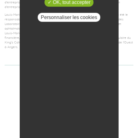
OK, tout accepter
d'entreprise pour lequel il a été lauréat du concours national d'aide à la création
d'entreprise de technologies innovantes dans la catégorie Emergence en 2011.
Louis-Marie Bachelot a également co-fondé en 2007 la société SISENE dont il a été le
Personnaliser les cookies
responsable financier jusqu'en mars 2014. SISENE développait, avec le soutien des
Laboratoires THEA, des thérapies innovantes anti-angiogéniques en oncologie et
ophtalmologie.
Louis-Marie Bachelot est diplômé de Sciences-Po Paris, section économique et
financière, il est titulaire d'un Master of Sciences en biochimie et biologie moléculaire du
King's College de Londres, et d'une licence d'histoire de l'Université Catholique de l'Ouest
à Angers.