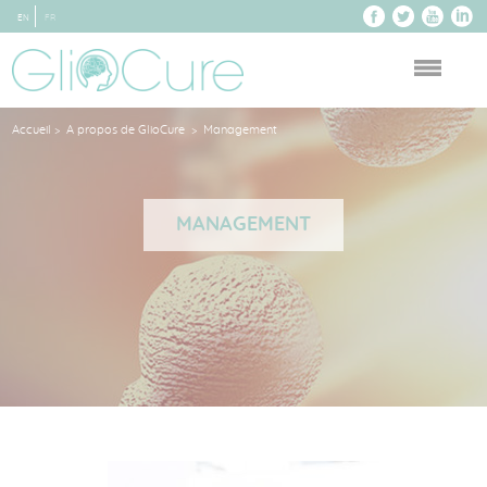
EN
FR
Accueil
A propos de GlioCure
Management
>
>
MANAGEMENT