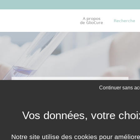
A propos
Recherche
de GlioCure
PROPRIÉTÉ INTELLECTUELLE
Continuer sans ac
Notre site utilise des cookies pour amélior
 de brevets
WO2005121172 et WO2011073207 pour lesquelles
GlioCure dis