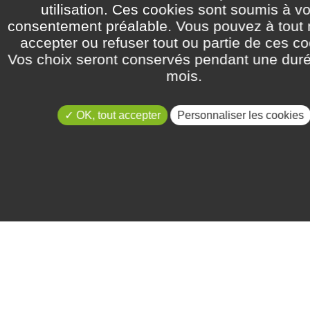
utilisation. Ces cookies sont soumis à vo
ar ailleurs, selon les indications ciblées,
éligible au statut de médicamen
consentement préalable. Vous pouvez à tou
nt une exclusivité commerciale de 7 à 10 ans à partir de l'autorisation de
accepter ou refuser tout ou partie de ces co
Vos choix seront conservés pendant une dur
2
B
mois.
OK, tout accepter
Personnaliser les cookies