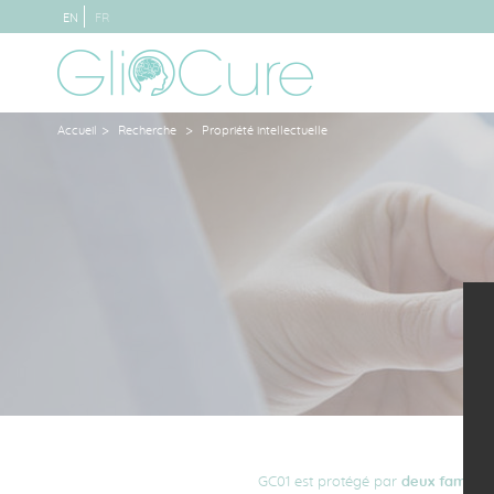
EN
FR
>
>
Accueil
Recherche
Propriété intellectuelle
GC01 est protégé par
deux familles