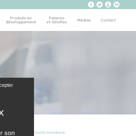
Produits en
Patients
Médias
Contact
développement
et familles
cepter
er son
pose des droits exclusifs mondiaux
.