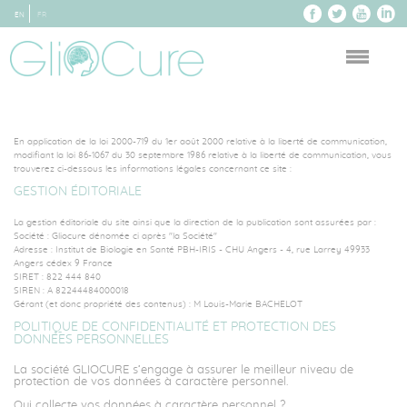
EN
FR
Accueil
Mentions légales
>
En application de la loi 2000-719 du 1er août 2000 relative à la liberté de communication,
modifiant la loi 86-1067 du 30 septembre 1986 relative à la liberté de communication, vous
trouverez ci-dessous les informations légales concernant ce site :
MENTIONS LÉGALES
GESTION ÉDITORIALE
La gestion éditoriale du site ainsi que la direction de la publication sont assurées par :
Société : Gliocure dénomée ci après "la Société"
Adresse : Institut de Biologie en Santé PBH-IRIS - CHU Angers - 4, rue Larrey 49933
Angers cédex 9 France
SIRET : 822 444 840
SIREN : A 82244484000018
Gérant (et donc propriété des contenus) : M Louis-Marie BACHELOT
POLITIQUE DE CONFIDENTIALITÉ ET PROTECTION DES
DONNÉES PERSONNELLES
La société GLIOCURE s’engage à assurer le meilleur niveau de
protection de vos données à caractère personnel.
Qui collecte vos données à caractère personnel ?