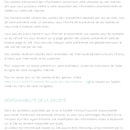
Ces cookies mémorisent des informations concernant votre utilisation du site Internet
afin que nous puissions mettre à votre disposition des informations promotionnelles et
ciblées sur notre site Internet.
Ces fonctionnalités utilisent des cookies tiers directement déposés par ces services. Lors
de votre première visite, un bandeau vous informe de la présence de ces cookies et
vous invite à indiquer votre choix.
Vous pouvez à tout moment vous informer et paramétrer vos cookies pour les accepter
ou les refuser en vous rendant sur la page gestion des cookies présente en pied de
chaque page du site. Vous pourrez indiquer votre préférence soit globalement pour le
site, soit service par service.
Ces cookies resteront stockés dans l'ordinateur de l'internaute pendant cinq ans (5 ans),
à moins que l'internaute ne les supprime.
Pour supprimer un cookie présent sur votre ordinateur, suivez les instructions de l'aide
en ligne de votre navigateur internet.
Pour en savoir plus sur les cookies et leur gestion, visitez
https://www.cnil.fr/fr/cookies-les-outils-pour-les-maitriser
ou cliquez sur l'option
«Aide» du menu de votre navigateur.
RESPONSABILITÉ DE LA SOCIÉTÉ
Dans les conditions autorisées par la loi, la Société n'encourt aucune responsabilité :
pour toute imprécision, inexactitude, omission ou pour tous dommages résultant d'une
intrusion d'un tiers ayant entraîné une modification des informations mises à disposition
sur le Site ou rendant impossible son accès.
Le visiteur est informé que l'accès au Site pourra être interrompu à tout moment par la