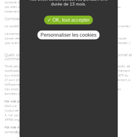
conduite de ses opérations.
durée de 13 mois.
Les dites opérations reposent sur le consentement de la personne concernée au
traitement de ses données.
Combien de temps vos données seront-elles conservées ?
OK, tout accepter
La société GLIOCURE conservera vos données personnelles pour les durées suivantes :
Personnaliser les cookies
L’ensemble des données personnelles collectées auprès de l’internaute seront
conservées pendant 3 années à compter du dernier contact émanant de l’internaute
(par exemple une demande d’information sur un produit, une candidature spontanée…).
Quels sont vos droits à l’accès aux données à caractère personnel et
comment les exercer ?
Toute personne physique utilisant le service a la faculté d’exercer ses droits d’accès, de
rectification, d’opposition et d’effacement au traitement de ses données conformément
aux articles 38 à 40 de la loi du 6 janvier 1978. En application du règlement 2016/679 du
27 avril 2016, la personne physique peut exercer son droit à la limitation du traitement, à
l’effacement de ses données et la portabilité à partir du 25 mai 2018.
Ces droits peuvent être exercés auprès de la société GLIOCURE qui a collecté les
données à caractère personnel de la manière suivante, en nous écrivant :
Par voie postale :
GlioCure
Institut de Biologie en Santé (PBH-IRIS) CHU Angers
4, rue Larrey
49933 Angers Cedex 9
Par voie électronique :
contact@gliocure.com