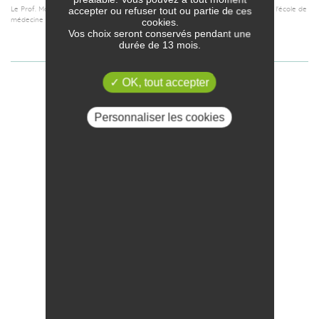
accepter ou refuser tout ou partie de ces
Le Prof. Marc-Eric Halatsch est dipômé de médecine et docteur en sciences de l'école de
médecine de l'Université de Göttingen.
cookies.
Vos choix seront conservés pendant une
durée de 13 mois.
OK, tout accepter
Personnaliser les cookies
DR. JEAN-PIERRE BIZZARI,
MD,
PhD