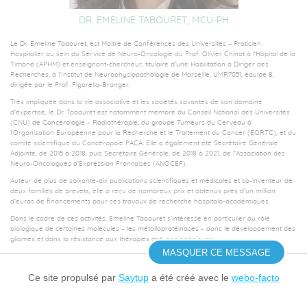
DR. EMELINE TABOURET, MCU-PH
Le Dr. Emeline Tabouret, est Maitre de Conférences des Universités – Praticien
Hospitalier au sein du Service de Neuro-Oncologie du Prof. Olivier Chinot à l’Hôpital de la
Timone (APHM) et enseignant-chercheur, titulaire d’une Habilitation à Diriger des
Recherches, à l’Institut de Neurophysiopathologie de Marseille, UMR7051, équipe 8,
dirigée par le Prof. Figarella-Branger.
Très impliquée dans la vie associative et les sociétés savantes de son domaine
d’expertise, le Dr. Tabouret est notamment membre du Conseil National des Universités
(CNU) de Cancérologie – Radiothérapie, du groupe Tumeurs du Cerveau à
l'Organisation Européenne pour la Recherche et le Traitement du Cancer (EORTC), et du
comité scientifique du Cancéropole PACA. Elle a également été Secrétaire Générale
Adjointe, de 2015 à 2018, puis Secrétaire Générale, de 2018 à 2021, de l’Association des
Neuro-Oncologues d’Expression Françaises (ANOCEF).
Auteur de plus de soixante-dix publications scientifiques et médicales et co-inventeur de
deux familles de brevets, elle a reçu de nombreux prix et obtenus près d’un million
d’euros de financements pour ses travaux de recherche hospitalo-académiques.
Dans le cadre de ces activités, Emeline Tabouret s’intéresse en particulier au rôle
biologique de certaines molécules – les métalloprotéinases – dans le développement des
gliomes et dans la résistance aux thérapies anti-angiogéniques.
MASQUER CE MESSAGE
Le Dr Emeline Tabouret est dipômé de médecine et docteur en sciences de la Faculté de
médecine de Marseille.
Ce site propulsé par
Saytup
a été créé avec le
webo-facto