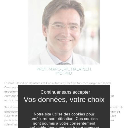
PROF. MARC-ERIC HALATSCH,
MD,
PhD
Le Prof. Marc-Eric Halatsch est Consultant en Chef de Neurochirurgie à l'Hôpital
Cantonal de Winterthour en Suisse. Précédemment, il était Vice-Président du
Continuer sans accepter
département de Neurochirurgie de l'école de médecine de l'Université d'Ulm en
Allemagne; et de 2005 à 2009, professeur associé en neurochirurgie et titulaire de
neurochirurgie à l'école de médecine de l'Université de Heidelberg.
Ses domaines d'intérêt clinique et de recherche sont la neuro-oncologie et notamment le
glioblastome, l'imagenie intra-opératoire, la neurochirurgie pédiatrique, le récepteur de
Notre site utilise des cookies pour
l'EGF et la thérapie ciblée. Il est l'auteur de plus de 70 articles scientifiques dans des
améliorer son utilisation. Ces cookies
publications internationales et participe au comité de lecture de plusieurs journaux
sont soumis à votre consentement
scientifiques et médicaux.
préalable. Vous pouvez à tout moment