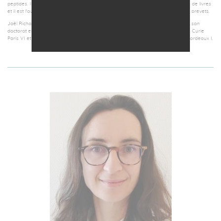
peptides. Il a publié 68 articles scientifiques examinés par des pairs, 8 chapitres de livres
et il est l'auteur de plus de 130 communications internationales et 53 familles de brevets.
Joël Richard est diplômé de l'Ecole Normale Supérieure de Cachan. Il a obtenu son
doctorat en science des colloïdes et des interfaces à l'Université Pierre et Marie Curie
Paris VI et son Habilitation à Diriger des Recherches en chimie de l'Université Bordeaux I.