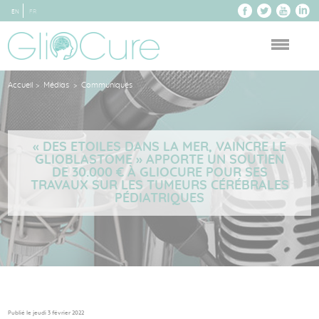
EN
FR
Accueil
Médias
Communiqués
>
>
« DES ETOILES DANS LA MER, VAINCRE LE
GLIOBLASTOME » APPORTE UN SOUTIEN
DE 30.000 € À GLIOCURE POUR SES
TRAVAUX SUR LES TUMEURS CÉRÉBRALES
PÉDIATRIQUES
Publié le jeudi 3 février 2022