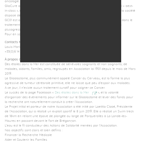
oncologie.
GlioCure a notamment initié le développement de GC01, un peptide anti-tumoral « best-
in-class », bénéficiant de plus de 10 ans de recherche académique, pour lequel la société
dispose des droits exclusifs mondiaux.
GC01 est actuellement en fin de développement préclinique non-réglementaire dans le
traitement du glioblastome (GBM), la tumeur du cerveau la plus fréquente et la
plusagressive.
Pour en savoir plus :
gliocure.com
Contacts Média et Relation Investisseurs :
Louis-Marie Bachelot, Président Directeur-Général
+33(0)6 14 03 38 26 / lm.bachelot@gliocure.com
À propos de Des Etoiles dans la Mer :
Des étoiles dans la Mer est constituée de bénévoles soignants et non soignants, de
malades, aidants, familles, amis, regroupés en Association loi 1901 depuis le mois de Mars
2019.
Le Glioblastome, plus communément appelé Cancer du Cerveau, est la forme la plus
agressive de tumeur cérébrale primitive, elle ne laisse que peu d’espoir aux malades.
A ce jour, il n’existe aucun traitement curatif pour soigner ce Cancer.
Le succès de la page Facebook «
Des étoiles dans la Mer
», et la volonté
d’organiser des événements pour informer sur le Glioblastome et lever des fonds pour
la recherche ont naturellement conduit à créer l’Association.
Le Projet initial et porteur de notre Association a été initié par Laetitia Clabé, Présidente
de l’Association, qui a réalisé un exploit sportif le 8 juin 2019. Elle a réalisé un Swim treck
de 18km en reliant une épave de plongée au large de Porquerolles à La Londe-les-
Maures en passant devant le fort de Brégançon.
L’eau est le fil conducteur des Actions de Solidarité menées par l’Association.
Nos objectifs sont clairs et bien définis :
Financer la Recherche Médicale
Aider et Soutenir les Familles