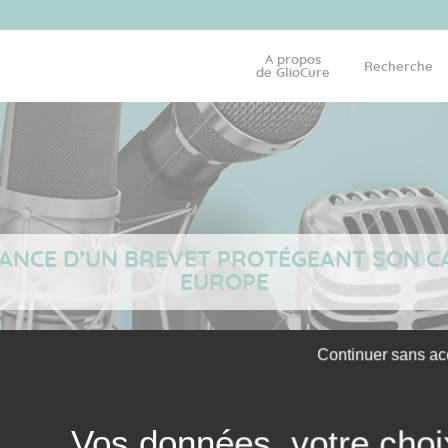
A propos
Recherche
de GlioCure
ANCE D’UN BREVET PROTÉGEANT SON CA
EUROPE
Continuer sans ac