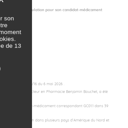
et européen de formulation pour son candidat-médicament
er son
tre
t moment
okies.
ée de 13
n des brevets n° 29/16 du 6 mai 2026 .
 GlioCure, et le Docteur en Pharmacie Benjamin Bouchet, a été
ège ainsi le candidat-médicament correspondant GC01.1 dans 39
n cours d’évaluation dans plusieurs pays d’Amérique du Nord et