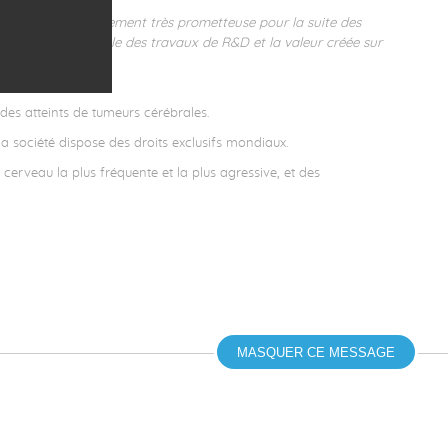
chet. Elle est également très prometteuse pour la suite des
 en Europe l’ensemble des travaux de R&D et la valeur créée sur
es atteints de tumeurs cérébrales.
la société dispose des droits exclusifs mondiaux.
erveau la plus fréquente et la plus agressive, et des
MASQUER CE MESSAGE