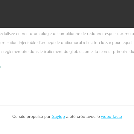
alité du travail de formulation réalisé par Paul Baldwin et Benjamin Bou
 ce brevet est par ailleurs un jalon majeur pour GlioCure car elle protège
. »
explique Louis-Marie Bachelot, Président de GlioCure .
cialisée en neuro-oncologie qui ambitionne de redonner espoir aux malad
ulation injectable d’un peptide antitumoral « first-in-class » pour lequel 
-réglementaire dans le traitement du glioblastome, la tumeur primaire du c
m
Ce site propulsé par
Saytup
a été créé avec le
webo-facto
Retour