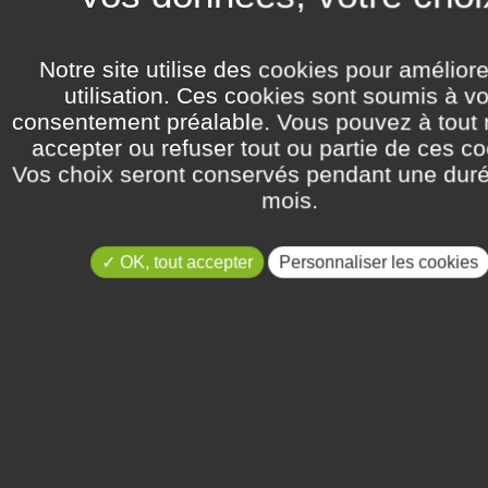
ogie spécialisée en neuro-oncologie, annonce la délivrance d'un brev
-TBS.
peptide, variants or salts thereof and alanine".
Notre site utilise des cookies pour amélior
40-63
utilisation. Ces cookies sont soumis à vo
consentement préalable. Vous pouvez à tou
accepter ou refuser tout ou partie de ces co
Vos choix seront conservés pendant une dur
mois.
OK, tout accepter
Personnaliser les cookies
 2026 indiquant que la publcation de la délivrance dans le Bulletin europée
rmaceutiques Paul Baldwin, Directeur du Développement Pharmaceutique de
Brevets (OEB) sous la référence 4593865.
 injectable du peptide antitumoral « first-in-class » NFL-TBS.
, et prot
40-63
ion Treaty (PCT) du dépôt initial de ce brevet européen sont également e