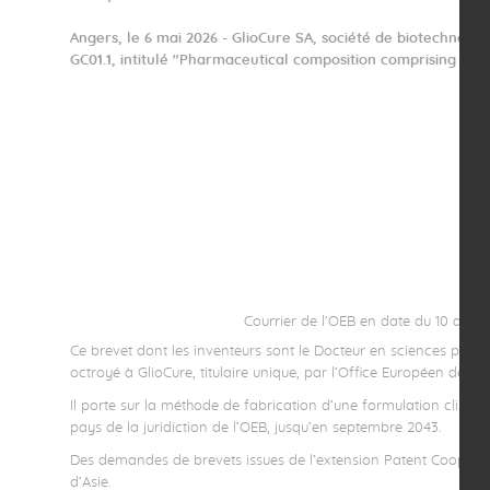
Angers, le 6 mai 2026 - GlioCure SA, société de biotechnol
GC01.1, intitulé "Pharmaceutical composition comprising NFL
Courrier de l'OEB en date du 10 avril
Ce brevet dont les inventeurs sont le Docteur en sciences pha
octroyé à GlioCure, titulaire unique, par l’Office Européen des 
Il porte sur la méthode de fabrication d’une formulation clinique
pays de la juridiction de l’OEB, jusqu’en septembre 2043.
Des demandes de brevets issues de l’extension Patent Cooperat
d’Asie.