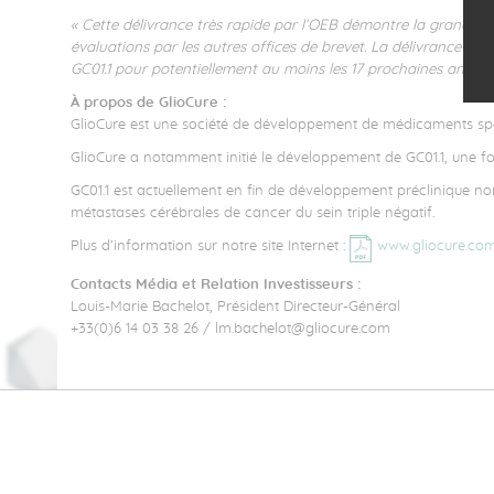
« Cette délivrance très rapide par l’OEB démontre la grande qu
évaluations par les autres offices de brevet. La délivrance de
GC01.1 pour potentiellement au moins les 17 prochaines années
À propos de GlioCure :
GlioCure est une société de développement de médicaments spé
GlioCure a notamment initié le développement de GC01.1, une form
GC01.1 est actuellement en fin de développement préclinique non
métastases cérébrales de cancer du sein triple négatif.
Plus d’information sur notre site Internet :
www.gliocure.co
Contacts Média et Relation Investisseurs :
Louis-Marie Bachelot, Président Directeur-Général
+33(0)6 14 03 38 26 / lm.bachelot@gliocure.com