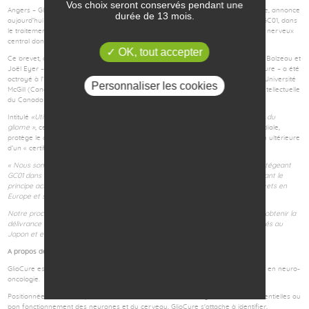
Vos choix seront conservés pendant une
Angers – GlioCure SAS, société de biotechnologie spécialisée en neuro-oncologie, annonce
durée de 13 mois.
aujourd’hui la délivrance d’un brevet canadien pour son candidat-médicament GC01, dans
le traitement du gliome, le type le plus répandu de tumeur primaire du système nerveux
central dont le glioblastome est la forme la plus agressive (gliome de grade IV).
OK, tout accepter
Ce brevet, ayant pour inventeurs les Drs Alan Peterson, Raphaël Berges, Julien Balzeau et
Joël Eyer – co-fondateur et membre du conseil scientifique et médical de GlioCure – a été
octroyé à l’Institut National de la Santé et de la Recherche Médical (France), à l’Université
Personnaliser les cookies
McGill (Canada) et à l’Université d’Angers (France) par l’Office de la Propriété Intellectuelle
du Canada sous la référence CA 2 784 091.
Intitulé
«Utilisation d’un peptide neurofilamentaire dans le cadre du traitement du
gliome »
, ce brevet, pour lequel GlioCure jouit d’une sous-licence exclusive mondiale,
protège le candidat-médicament GC01 jusqu’en 2029, hors l’éventuelle obtention ultérieure
d’un « certificat de protection supplémentaire ».
« Nous sommes très heureux d’avoir obtenu ce nouveau brevet canadien protégeant
GC01 dans son indication thérapeutique principale, après celui de 2015 protégeant le
principe actif lui-même. GC01 est désormais protégé par deux familles de brevets en
Europe et sur l’ensemble de l’Amérique du Nord.
Notre prochain objectif en matière de propriété intellectuelle est désormais d’obtenir la
délivrance d’un brevet d’indication en Inde pour GC01, comme ceux déjà délivrés au
Japon et en Chine »
explique Louis-Marie Bachelot, Président de GlioCure.
A propos de GlioCure :
GlioCure est une spin-off des universités d’Angers et McGill Montréal spécialisée en neuro-
oncologie.
Positionnée sur le champ des maladies affectant les cellules gliales, cellules essentielles au
bon fonctionnement des neurones et du cerveau, GlioCure s'attache à identifier,