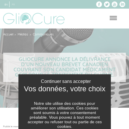
EN
FR
Accueil
Médias
Communiqués
>
>
GLIOCURE ANNONCE LA DÉLIVRANCE
D’UN NOUVEAU BREVET CANADIEN
COUVRANT SON CANDIDAT MÉDICAMENT
GC01 POUR LE TRAITEMENT DU GLIOME.
Continuer sans accepter
Notre site utilise des cookies pour
améliorer son utilisation. Ces cookies
sont soumis à votre consentement
préalable. Vous pouvez à tout moment
accepter ou refuser tout ou partie de ces
cookies.
Publié le mardi 11 août 2020