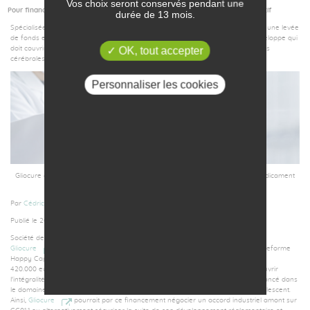
Vos choix seront conservés pendant une
Pour financer sa R&D, GlioCure lance une opération de financement participatif
durée de 13 mois.
Spécialisée dans le développement de médicaments, la biotech d'Angers lance une levée
de fonds en financement participatif d'un montant de 420.000 euros. Une enveloppe qui
OK, tout accepter
doit couvrir les travaux de R&D de son candidat médicament contre les tumeurs
cérébrales.
Personnaliser les cookies
Gliocure ouvre aux particuliers le financement de la R&D de son candidat médicament
GC01.1. (Gliocure)
Par
Cédric Menuet
Publié le 20 févr. 2024 à 14:47 Mis à jour le 20 févr. 2024 à 15:06
Société de développement de médicaments spécialisée en neuro-oncologie,
Gliocure
ouvre une campagne de
financement participatif
sur la plateforme
Happy Capital. L'entreprise d'Angers (Maine-et-Loire) projette ainsi de lever
420.000 euros par cette opération. Une enveloppe qui doit lui permettre de couvrir
l'intégralité des travaux de R&D de GC01.1, son candidat médicament le plus avancé dans
le domaine traitement des tumeurs du système nerveux de l'enfant et de l'adolescent.
Ainsi,
Gliocure
pourrait par ce financement négocier un accord industriel amont sur