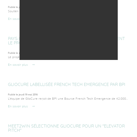
Publié le jeudi 29 septembre 2016
Soutien d'Initiative-Anjou aux fondateurs de GlioCure par l'octroi d'un prêt...
En savoir plus
PAYS-DE-LA-LOIRE TERRITOIRES D'INNOVATION SOUTIENT
LE PROJET GLIOCURE
Publié le samedi 21 mai 2016
Le projet GlioCure reçoit un Chèque Territoires d'Innovation de 7.000 € de...
En savoir plus
GLIOCURE LABELLISÉE FRENCH TECH EMERGENCE PAR BPI
Publié le jeudi 19 mai 2016
L'équipe de GlioCure reçoit de BPI une Bourse French Tech Emergence de 42.000...
En savoir plus
MEET2WIN SÉLECTIONNE GLIOCURE POUR UN "ELEVATOR
PITCH"