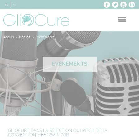
EN
FR
Accueil
Médias
Evénements
>
>
EVÉNEMENTS
GLIOCURE DANS LA SÉLECTION OUI PITCH DE LA
CONVENTION MEET2WIN 2019