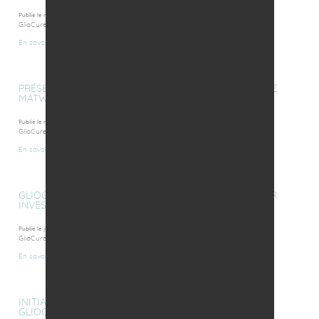
Publié le mercredi 14 juin 2017
GlioCure sera présente à VIVA Technology Paris 2017 à l'invitation...
En savoir plus
PRÉSENTATION DE GC01 AU BOARD INTERNATIONAL DE
MATWIN 2017
Publié le mardi 2 mai 2017
GlioCure participera pour la 2ème année consécutive à la convention...
En savoir plus
GLIOCURE SÉLECTIONNÉE AU FRANCE TECH TRANSFER
INVEST (FTTI)
Publié le jeudi 26 janvier 2017
GlioCure fait partie des dix start-up de biotechnologies qui ont été...
En savoir plus
INITIATIVE-ANJOU ACCOMPAGNE LA CRÉATION DE
GLIOCURE