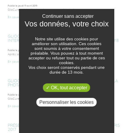
Publié le jeudi 11 avril 2019
GlioCure a été sélectionnée, par un comité de douze...
Continuer sans accepter
En savoir plus
GLIOCURE SÉLECTIONNÉE AUX 3ÈME RENCONTRES
Notre site utilise des cookies pour
INTERNATIONALES DE BIOTECHNOLOGIES ET À FTTI 2018
améliorer son utilisation. Ces cookies
sont soumis à votre consentement
Publié le jeudi 8 février 2018
préalable. Vous pouvez à tout moment
Après sa participation le 7 février 2018 aux 3ème Rencontres...
accepter ou refuser tout ou partie de ces
cookies.
En savoir plus
Vos choix seront conservés pendant une
durée de 13 mois.
GLIOCURE DANS LA SÉLECTION DES 10 START-UPS DE LA
PHDTALENT CAREER FAIR 2017
OK, tout accepter
Publié le vendredi 13 octobre 2017
GlioCure a été sélectionnée au côté de neuf autres...
Personnaliser les cookies
En savoir plus
PRÉSENTATION DE GLIOCURE À VIVA TECHNOLOGY PARIS
2017